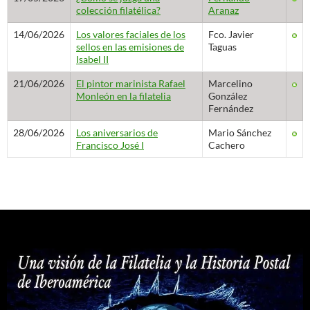
colección filatélica?
Aranaz
14/06/2026
Los valores faciales de los
Fco. Javier
sellos en las emisiones de
Taguas
Isabel II
21/06/2026
El pintor marinista Rafael
Marcelino
Monleón en la filatelia
González
Fernández
28/06/2026
Los aniversarios de
Mario Sánchez
Francisco José I
Cachero