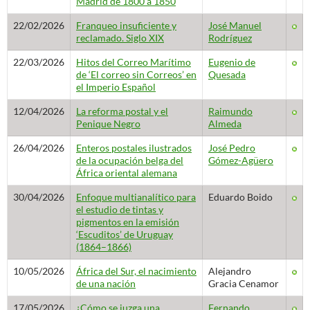
Madrid de 1800 a 1850
22/02/2026
Franqueo insuficiente y
José Manuel
reclamado. Siglo XIX
Rodríguez
22/03/2026
Hitos del Correo Marítimo
Eugenio de
de ‘El correo sin Correos’ en
Quesada
el Imperio Español
12/04/2026
La reforma postal y el
Raimundo
Penique Negro
Almeda
26/04/2026
Enteros postales ilustrados
José Pedro
de la ocupación belga del
Gómez-Agüero
África oriental alemana
30/04/2026
Enfoque multianalítico para
Eduardo Boido
el estudio de tintas y
pigmentos en la emisión
‘Escuditos’ de Uruguay
(1864–1866)
10/05/2026
África del Sur, el nacimiento
Alejandro
de una nación
Gracia Cenamor
17/05/2026
¿Cómo se juzga una
Fernando