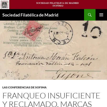
Saltar
al
Buscar
contenido
Sociedad Filatélica de Madrid
MENÚ
PRINCI
LAS CONFERENCIAS DE SOFIMA
FRANQUEO INSUFICIENTE
Y RECLAMADO, MARCAS