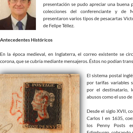
presentación se pudo apreciar una buena pa
colecciones del conferenciante y de 
presentaron varios tipos de pesacartas Victo
de Felipe Téllez.
Antecedentes Históricos
En la época medieval, en Inglaterra, el correo existente se circ
corona, que se cubría mediante mensajeros. Éstos no podían transp
El sistema postal ingl
por tarifas variables
por el destinatario, 
abusos como el uso de f
Desde el siglo XVII, c
Carlos I en 1635, coe
los Penny Posts e
Edimburgo, cobrando u