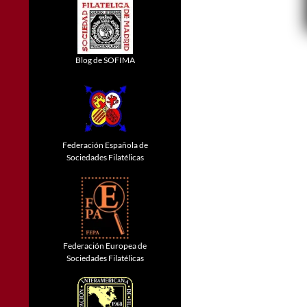
Blog de SOFIMA
Federación Española de
Sociedades Filatélicas
Federación Europea de
Sociedades Filatélicas