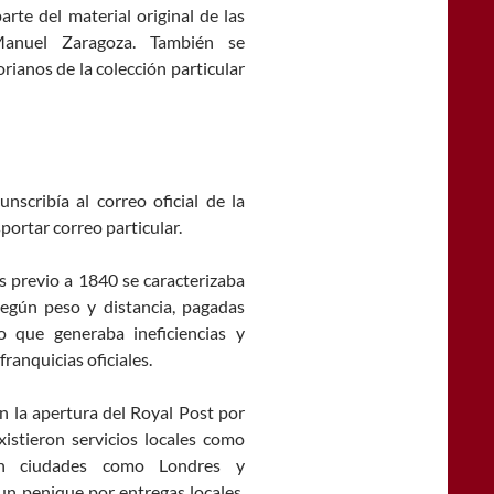
rte del material original de las
Manuel Zaragoza. También se
rianos de la colección particular
unscribía al correo oficial de la
ortar correo particular.
és previo a 1840 se caracterizaba
 según peso y distancia, pagadas
lo que generaba ineficiencias y
ranquicias oficiales.
on la apertura del Royal Post por
xistieron servicios locales como
n ciudades como Londres y
n penique por entregas locales.