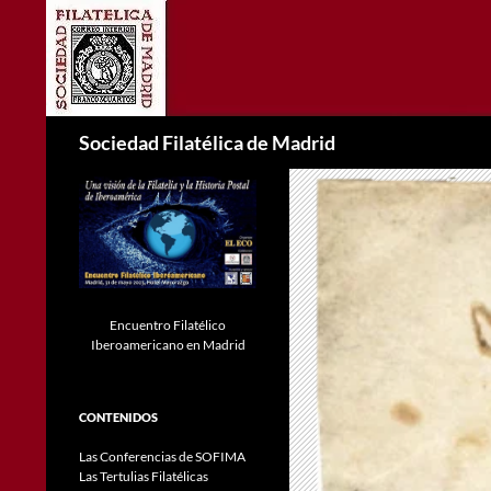
Saltar
al
contenido
Buscar
Sociedad Filatélica de Madrid
Encuentro Filatélico
Iberoamericano en Madrid
CONTENIDOS
Las Conferencias de SOFIMA
Las Tertulias Filatélicas