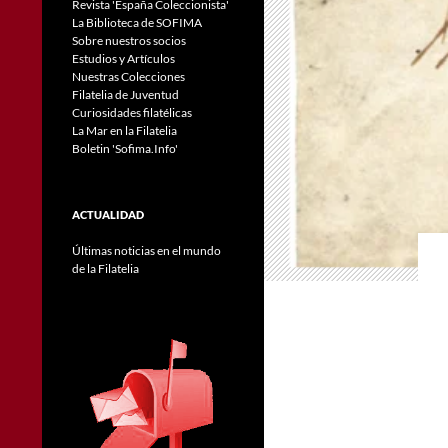
Revista 'España Coleccionista'
La Biblioteca de SOFIMA
Sobre nuestros socios
Estudios y Artículos
Nuestras Colecciones
Filatelia de Juventud
Curiosidades filatélicas
La Mar en la Filatelia
Boletin 'Sofima.Info'
ACTUALIDAD
Últimas noticias en el mundo
de la Filatelia