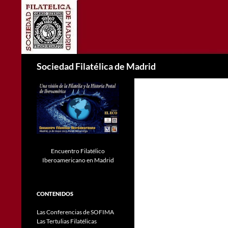
Saltar
al
contenido
Buscar
Sociedad Filatélica de Madrid
Encuentro Filatélico
Iberoamericano en Madrid
CONTENIDOS
Las Conferencias de SOFIMA
Las Tertulias Filatélicas