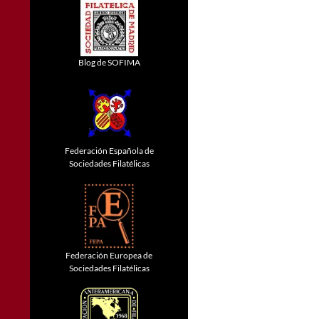
Blog de SOFIMA
Federación Española de
Sociedades Filatélicas
Federación Europea de
Sociedades Filatélicas