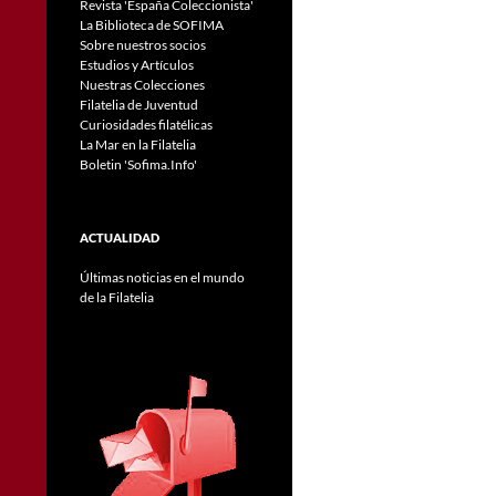
Revista 'España Coleccionista'
La Biblioteca de SOFIMA
Sobre nuestros socios
Estudios y Artículos
Nuestras Colecciones
Filatelia de Juventud
Curiosidades filatélicas
La Mar en la Filatelia
Boletin 'Sofima.Info'
ACTUALIDAD
Últimas noticias en el mundo
de la Filatelia