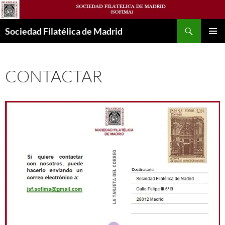
Saltar
al
Buscar
contenido
Sociedad Filatélica de Madrid
MENÚ
PRINCI
CONTACTAR