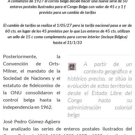
A comienzos de 1927 el correo belga decide hacer una nueva serie de 50
enteros postales ilustrados para el Congo Belga con valor de 45 c y 1 f
previsto para un cambio de tarifas
El cambio de tarifas se realiza el 1/05/27 pero la tarifa nacional pasa a ser de
60 cts. en lugar de los 45 previstos por lo que Los enteros de 45 cts. utilizan
un sello de 15 c como complemento para correo interior (incluye Bélgica)
hasta el 31/1/33
Posteriormente, la
A partir de un
Convención de Orts-
contexto geográfico e
Milner, el mandato de la
histórico preciso, se sitúa la
Sociedad de Naciones y el
evolución de estos territorios
estatuto de fideicomiso de
desde el Estado Libre del
la ONU consolidaron el
Congo hasta su
control belga hasta la
administración colonial
independencia en 1962.
belga
José Pedro Gómez-Agüero
ha analizado las series de enteros postales ilustrados del