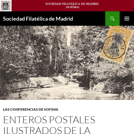
Saltar
al
Buscar
contenido
Sociedad Filatélica de Madrid
MENÚ
PRINCI
LAS CONFERENCIAS DE SOFIMA
ENTEROS POSTALES
ILUSTRADOS DE LA