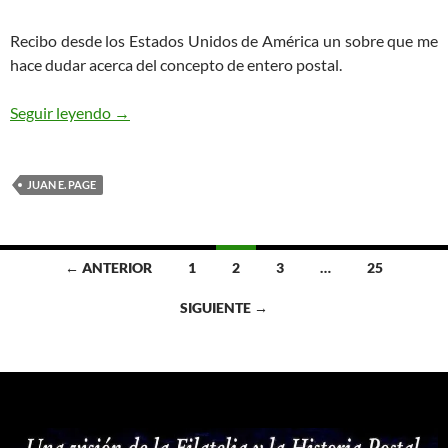
Recibo desde los Estados Unidos de América un sobre que me
hace dudar acerca del concepto de entero postal.
¿Es esto un Entero Postal?
Seguir leyendo
→
JUAN E. PAGE
Ir
← ANTERIOR
1
2
3
…
25
a
SIGUIENTE →
las
entradas