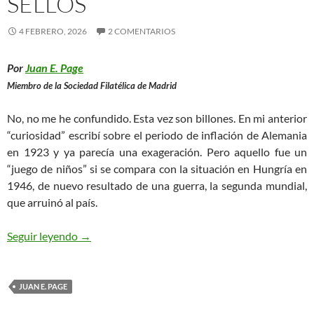
SELLOS
4 FEBRERO, 2026
2 COMENTARIOS
Por
Juan E. Page
Miembro de la Sociedad Filatélica de Madrid
No, no me he confundido. Esta vez son billones. En mi anterior
“curiosidad” escribí sobre el periodo de inflación de Alemania
en 1923 y ya parecía una exageración. Pero aquello fue un
“juego de niños” si se compara con la situación en Hungría en
1946, de nuevo resultado de una guerra, la segunda mundial,
que arruinó al país.
Miles de Billones en Sellos
Seguir leyendo
→
JUAN E. PAGE