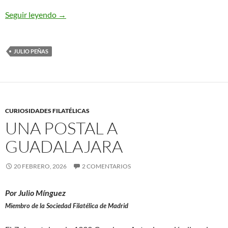
El uso de sellos rotos en el correo
Seguir leyendo
→
JULIO PEÑAS
CURIOSIDADES FILATÉLICAS
UNA POSTAL A
GUADALAJARA
20 FEBRERO, 2026
2 COMENTARIOS
Por Julio Mínguez
Miembro de la Sociedad Filatélica de Madrid