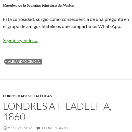
Miembro de la Sociedad Filatélica de Madrid
Esta curiosidad, surgió como consecuencia de una pregunta en
el grupo de amigos filatélicos que compartimos WhatsApp.
Una carta de Cartagena a Barcelona
Seguir leyendo
→
ALEJANDRO GRACIA
CURIOSIDADES FILATÉLICAS
LONDRES A FILADELFIA,
1860
2 ENERO, 2026
1 COMENTARIO