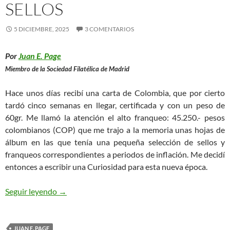
SELLOS
5 DICIEMBRE, 2025
3 COMENTARIOS
Por
Juan E. Page
Miembro de la Sociedad Filatélica de Madrid
Hace unos días recibí una carta de Colombia, que por cierto
tardó cinco semanas en llegar, certificada y con un peso de
60gr. Me llamó la atención el alto franqueo: 45.250.- pesos
colombianos (COP) que me trajo a la memoria unas hojas de
álbum en las que tenía una pequeña selección de sellos y
franqueos correspondientes a periodos de inflación. Me decidí
entonces a escribir una Curiosidad para esta nueva época.
Miles de Millones en Sellos
Seguir leyendo
→
JUAN E. PAGE