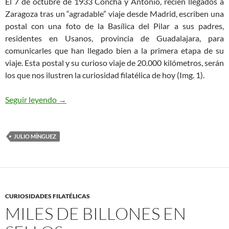
El 7 de octubre de 1933 Concha y Antonio, recién llegados a
Zaragoza tras un “agradable” viaje desde Madrid, escriben una
postal con una foto de la Basílica del Pilar a sus padres,
residentes en Usanos, provincia de Guadalajara, para
comunicarles que han llegado bien a la primera etapa de su
viaje. Esta postal y su curioso viaje de 20.000 kilómetros, serán
los que nos ilustren la curiosidad filatélica de hoy (Img. 1).
Una postal a Guadalajara
Seguir leyendo
→
JULIO MÍNGUEZ
CURIOSIDADES FILATÉLICAS
MILES DE BILLONES EN