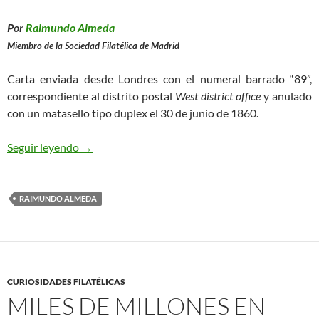
Por
Raimundo Almeda
Miembro de la Sociedad Filatélica de Madrid
Carta enviada desde Londres con el numeral barrado “89”,
correspondiente al distrito postal
West district office
y anulado
con un matasello tipo duplex el 30 de junio de 1860.
Londres a Filadelfia, 1860
Seguir leyendo
→
RAIMUNDO ALMEDA
CURIOSIDADES FILATÉLICAS
MILES DE MILLONES EN