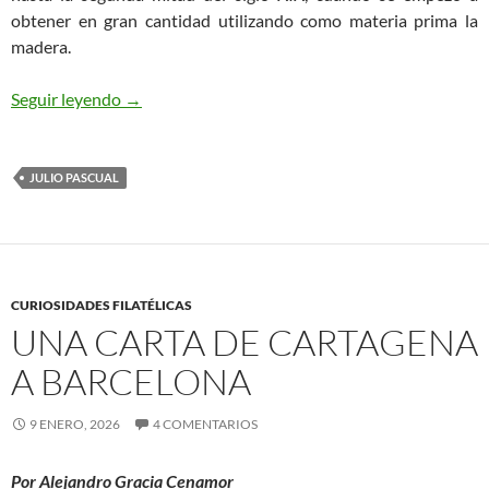
obtener en gran cantidad utilizando como materia prima la
madera.
La Sociedad de Papel Continuo De Rascafría y el
Seguir leyendo
→
JULIO PASCUAL
CURIOSIDADES FILATÉLICAS
UNA CARTA DE CARTAGENA
A BARCELONA
9 ENERO, 2026
4 COMENTARIOS
Por Alejandro Gracia Cenamor