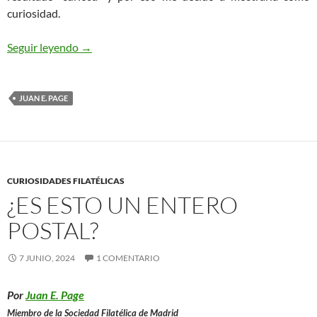
curiosidad.
Una censura poco usual
Seguir leyendo
→
JUAN E. PAGE
CURIOSIDADES FILATÉLICAS
¿ES ESTO UN ENTERO
POSTAL?
7 JUNIO, 2024
1 COMENTARIO
Por
Juan E. Page
Miembro de la Sociedad Filatélica de Madrid