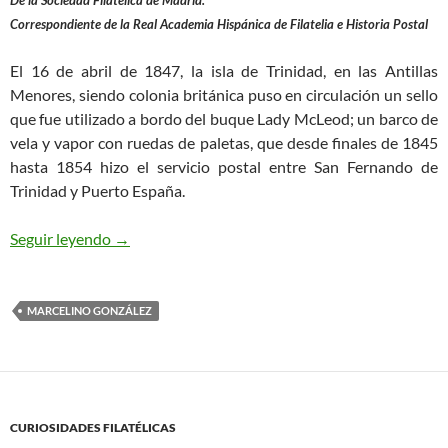
Correspondiente de la Real Academia Hispánica de Filatelia e Historia Postal
El 16 de abril de 1847, la isla de Trinidad, en las Antillas
Menores, siendo colonia británica puso en circulación un sello
que fue utilizado a bordo del buque Lady McLeod; un barco de
vela y vapor con ruedas de paletas, que desde finales de 1845
hasta 1854 hizo el servicio postal entre San Fernando de
Trinidad y Puerto España.
Lady Mcleod, uno de los primeros sellos con bar
Seguir leyendo
→
MARCELINO GONZÁLEZ
CURIOSIDADES FILATÉLICAS