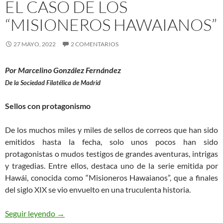
EL CASO DE LOS
“MISIONEROS HAWAIANOS”
27 MAYO, 2022
2 COMENTARIOS
Por Marcelino González Fernández
De la Sociedad Filatélica de Madrid
Sellos con protagonismo
De los muchos miles y miles de sellos de correos que han sido
emitidos hasta la fecha, solo unos pocos han sido
protagonistas o mudos testigos de grandes aventuras, intrigas
y tragedias. Entre ellos, destaca uno de la serie emitida por
Hawái, conocida como “Misioneros Hawaianos”, que a finales
del siglo XIX se vio envuelto en una truculenta historia.
El caso de los “Misioneros Hawaianos”
Seguir leyendo
→