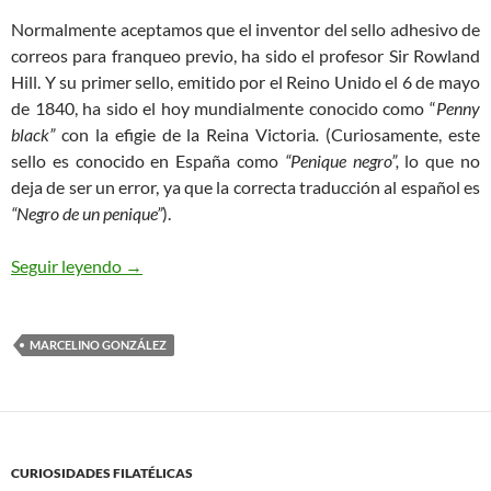
Normalmente aceptamos que el inventor del sello adhesivo de
correos para franqueo previo, ha sido el profesor Sir Rowland
Hill. Y su primer sello, emitido por el Reino Unido el 6 de mayo
de 1840, ha sido el hoy mundialmente conocido como “
Penny
black”
con la efigie de la Reina Victoria
.
(Curiosamente, este
sello es conocido en España como
“Penique negro”,
lo que no
deja de ser un error, ya que la correcta traducción al español es
“Negro de un penique”
).
El caso de James Chalmers y el primer sello adhe
Seguir leyendo
→
MARCELINO GONZÁLEZ
CURIOSIDADES FILATÉLICAS