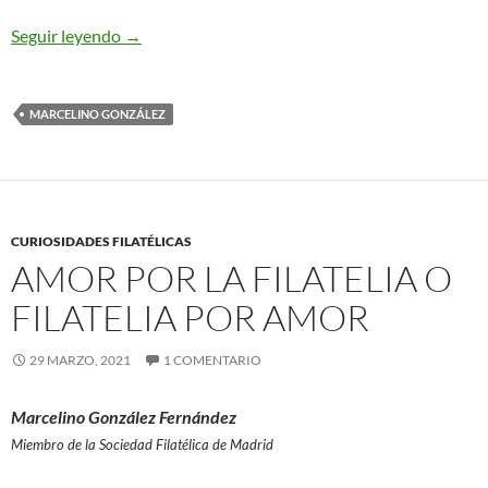
La letra “ñ” y su lucha por la supervivencia
Seguir leyendo
→
MARCELINO GONZÁLEZ
CURIOSIDADES FILATÉLICAS
AMOR POR LA FILATELIA O
FILATELIA POR AMOR
29 MARZO, 2021
1 COMENTARIO
Marcelino González Fernández
Miembro de la Sociedad Filatélica de Madrid