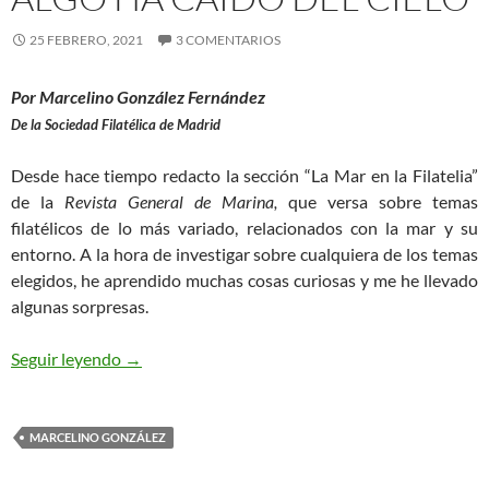
25 FEBRERO, 2021
3 COMENTARIOS
Por Marcelino González Fernández
De la Sociedad Filatélica de Madrid
Desde hace tiempo redacto la sección “La Mar en la Filatelia”
de la
Revista General de Marina,
que versa sobre temas
filatélicos de lo más variado, relacionados con la mar y su
entorno. A la hora de investigar sobre cualquiera de los temas
elegidos, he aprendido muchas cosas curiosas y me he llevado
algunas sorpresas.
Algo ha Caído del Cielo
Seguir leyendo
→
MARCELINO GONZÁLEZ