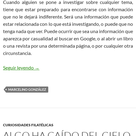
Cuando alguien se pone a investigar sobre cualquier tema,
tiene que estar preparado para encontrarse con información
que no le dejará indiferente. Será una información que puede
estar relacionada con lo que está investigando, o puede que no
tenga nada que ver. Puede ocurrir que sea una información que
aparezca por casualidad al buscar en Google, o al abrir un libro
o una revista por una determinada página, o por cualquier otra
circunstancia.
Amor por la Filatelia o Filatelia por Amor
Seguir leyendo
→
MARCELINO GONZÁLEZ
CURIOSIDADES FILATÉLICAS
ALGO HA CAÍDO DEL CIELO