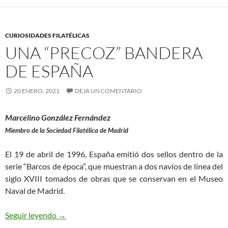
CURIOSIDADES FILATÉLICAS
UNA “PRECOZ” BANDERA
DE ESPAÑA
20 ENERO, 2021
DEJA UN COMENTARIO
Marcelino González Fernández
Miembro de la Sociedad Filatélica de Madrid
El 19 de abril de 1996, España emitió dos sellos dentro de la
serie “Barcos de época”, que muestran a dos navíos de línea del
siglo XVIII tomados de obras que se conservan en el Museo
Naval de Madrid.
Una “Precoz” Bandera de España
Seguir leyendo
→