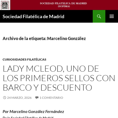
Saltar
al
Buscar
contenido
Sociedad Filatélica de Madrid
MENÚ
PRINCI
Archivo de la etiqueta: Marcelino González
CURIOSIDADES FILATÉLICAS
LADY MCLEOD, UNO DE
LOS PRIMEROS SELLOS CON
BARCO Y DESCUENTO
24 MARZO, 2026
1 COMENTARIO
Por Marcelino González Fernández
De la Sociedad Filatélica de Madrid.