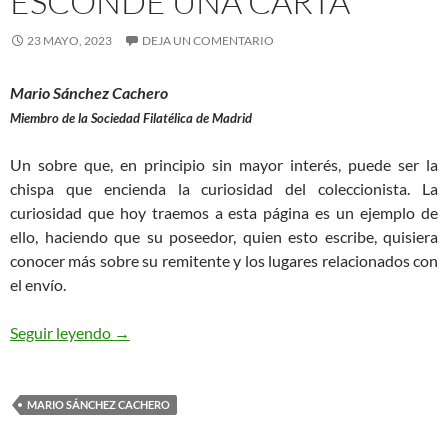
ESCONDE UNA CARTA
23 MAYO, 2023
DEJA UN COMENTARIO
Mario Sánchez Cachero
Miembro de la Sociedad Filatélica de Madrid
Un sobre que, en principio sin mayor interés, puede ser la
chispa que encienda la curiosidad del coleccionista. La
curiosidad que hoy traemos a esta página es un ejemplo de
ello, haciendo que su poseedor, quien esto escribe, quisiera
conocer más sobre su remitente y los lugares relacionados con
el envío.
La historia que esconde una carta
Seguir leyendo
→
MARIO SÁNCHEZ CACHERO