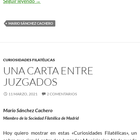
Lo que esconde un matasellos
Seguir leyendo
→
MARIO SÁNCHEZ CACHERO
CURIOSIDADES FILATÉLICAS
UNA CARTA ENTRE
JUZGADOS
11 MARZO, 2021
2 COMENTARIOS
Mario Sánchez Cachero
Miembro de la Sociedad Filatélica de Madrid
Hoy quiero mostrar en estas «Curiosidades Filatélicas», un