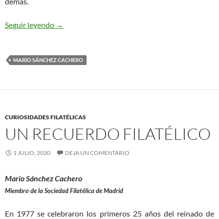
demás.
Una bonita letra capitular
Seguir leyendo
→
MARIO SÁNCHEZ CACHERO
CURIOSIDADES FILATÉLICAS
UN RECUERDO FILATÉLICO
1 JULIO, 2020
DEJA UN COMENTARIO
Mario Sánchez Cachero
Miembro de la Sociedad Filatélica de Madrid
En 1977 se celebraron los primeros 25 años del reinado de