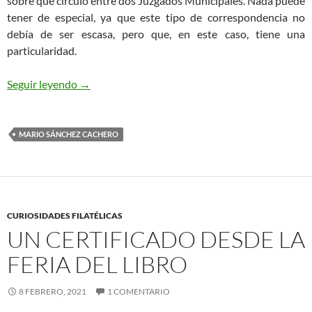
sobre que circuló entre dos Juzgados Municipales. Nada puede
tener de especial, ya que este tipo de correspondencia no
debía de ser escasa, pero que, en este caso, tiene una
particularidad.
Una Carta entre Juzgados
Seguir leyendo
→
MARIO SÁNCHEZ CACHERO
CURIOSIDADES FILATÉLICAS
UN CERTIFICADO DESDE LA
FERIA DEL LIBRO
8 FEBRERO, 2021
1 COMENTARIO