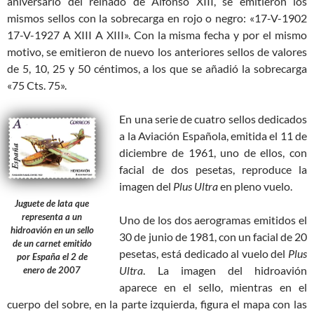
aniversario del reinado de Alfonso XIII, se emitieron los
mismos sellos con la sobrecarga en rojo o negro: «17-V-1902
17-V-1927 A XIII A XIII». Con la misma fecha y por el mismo
motivo, se emitieron de nuevo los anteriores sellos de valores
de 5, 10, 25 y 50 céntimos, a los que se añadió la sobrecarga
«75 Cts. 75».
En una serie de cuatro sellos dedicados
a la Aviación Española, emitida el 11 de
diciembre de 1961, uno de ellos, con
facial de dos pesetas, reproduce la
imagen del
Plus Ultra
en pleno vuelo.
Juguete de lata que
representa a un
Uno de los dos aerogramas emitidos el
hidroavión en un sello
30 de junio de 1981, con un facial de 20
de un carnet emitido
pesetas, está dedicado al vuelo del
Plus
por España el 2 de
Ultra
. La imagen del hidroavión
enero de 2007
aparece en el sello, mientras en el
cuerpo del sobre, en la parte izquierda, figura el mapa con las