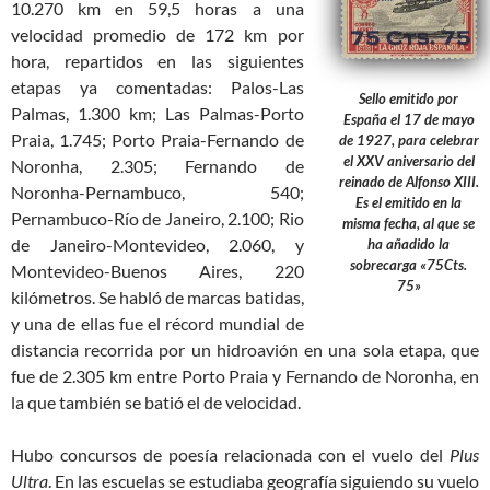
10.270 km en 59,5 horas a una
velocidad promedio de 172 km por
hora, repartidos en las siguientes
etapas ya comentadas: Palos-Las
Sello emitido por
Palmas, 1.300 km; Las Palmas-Porto
España el 17 de mayo
Praia, 1.745; Porto Praia-Fernando de
de 1927, para celebrar
el XXV aniversario del
Noronha, 2.305; Fernando de
reinado de Alfonso XIII.
Noronha-Pernambuco, 540;
Es el emitido en la
Pernambuco-Río de Janeiro, 2.100; Rio
misma fecha, al que se
de Janeiro-Montevideo, 2.060, y
ha añadido la
sobrecarga «75Cts.
Montevideo-Buenos Aires, 220
75»
kilómetros. Se habló de marcas batidas,
y una de ellas fue el récord mundial de
distancia recorrida por un hidroavión en una sola etapa, que
fue de 2.305 km entre Porto Praia y Fernando de Noronha, en
la que también se batió el de velocidad.
Hubo concursos de poesía relacionada con el vuelo del
Plus
Ultra
. En las escuelas se estudiaba geografía siguiendo su vuelo