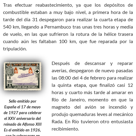
Tras efectuar reabastecimiento, ya que los depósitos de
combustible estaban a muy bajo nivel, a primera hora de la
tarde del día 31 despegaron para realizar la cuarta etapa de
540 km, llegando a Pernambuco tras unas tres horas y media
de vuelo, en las que sufrieron la rotura de la hélice trasera
cuando aún les faltaban 100 km, que fue reparada por la
tripulación.
Después de descansar y reparar
averías, despegaron de nuevo pasadas
las 08:00 del 4 de febrero para realizar
la quinta etapa, que finalizó casi 12
horas y cuarto más tarde al amarar en
Rio de Janeiro, momento en que la
Sello emitido por
magneto del avión se incendió y
España el 17 de mayo
de 1927 para celebrar
produjo quemaduras leves al mecánico
el XXV aniversario del
Rada. En Río tuvieron otro entusiasta
reinado de Alfonso XIII
recibimiento.
Es el emitido en 1926,
con la sobrecarga en