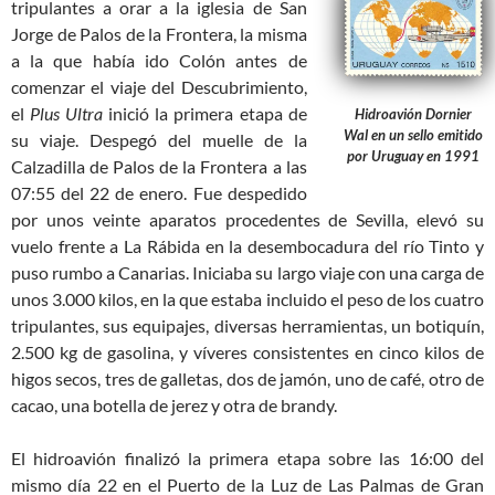
tripulantes a orar a la iglesia de San
Jorge de Palos de la Frontera, la misma
a la que había ido Colón antes de
comenzar el viaje del Descubrimiento,
el
Plus Ultra
inició la primera etapa de
Hidroavión Dornier
Wal en un sello emitido
su viaje. Despegó del muelle de la
por Uruguay en 1991
Calzadilla de Palos de la Frontera a las
07:55 del 22 de enero. Fue despedido
por unos veinte aparatos procedentes de Sevilla, elevó su
vuelo frente a La Rábida en la desembocadura del río Tinto y
puso rumbo a Canarias. Iniciaba su largo viaje con una carga de
unos 3.000 kilos, en la que estaba incluido el peso de los cuatro
tripulantes, sus equipajes, diversas herramientas, un botiquín,
2.500 kg de gasolina, y víveres consistentes en cinco kilos de
higos secos, tres de galletas, dos de jamón, uno de café, otro de
cacao, una botella de jerez y otra de brandy.
El hidroavión finalizó la primera etapa sobre las 16:00 del
mismo día 22 en el Puerto de la Luz de Las Palmas de Gran