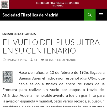
Saltar
al
Buscar
contenido
Sociedad Filatélica de Madrid
MENÚ
PRINCI
LA MAR EN LA FILATELIA
EL VUELO DEL PLUS ULTRA
EN SU CENTENARIO
22 MAYO, 2026
JSF
DEJA UN COMENTARIO
Hace cien años, el 10 de febrero de 1926, llegaba a
Buenos Aires el hidroavión español
Plus Ultra,
que
había salido a finales de enero de Palos de la
Frontera para realizar un vuelo por etapas a través del
Atlántico. Aquella memorable aventura fue un gran hito para
la aviación española y mundial, batió varios récords, supuso un
considerable adelanto en los vuelos transoceánicos y un gran