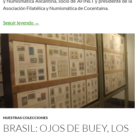
y Numismática Alicantina, socio de AFINET y presidente de la
Asociación Filatélica y Numismática de Cocentaina.
El Sello del Reino de Valencia entre 1566-1875
Seguir leyendo
→
NUESTRAS COLECCIONES
BRASIL: OJOS DE BUEY, LOS