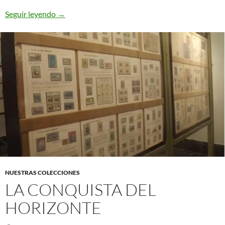
Brasil: Ojos de Buey, los primeros sellos de Amér
Seguir leyendo
→
NUESTRAS COLECCIONES
LA CONQUISTA DEL
HORIZONTE