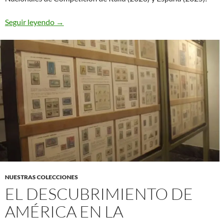
El correo sin Correos en el Imperio Español
Seguir leyendo
→
NUESTRAS COLECCIONES
EL DESCUBRIMIENTO DE
AMÉRICA EN LA