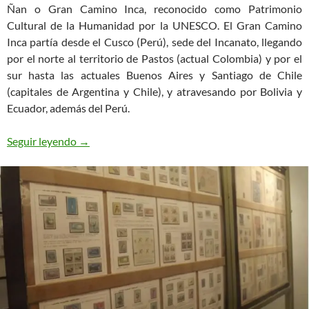
Ñan o Gran Camino Inca, reconocido como Patrimonio
Cultural de la Humanidad por la UNESCO. El Gran Camino
Inca partía desde el Cusco (Perú), sede del Incanato, llegando
por el norte al territorio de Pastos (actual Colombia) y por el
sur hasta las actuales Buenos Aires y Santiago de Chile
(capitales de Argentina y Chile), y atravesando por Bolivia y
Ecuador, además del Perú.
Correo en mano con Chasqui en el Virreinato de 
Seguir leyendo
→