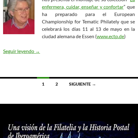
enfermera, cuidar, enseñar y confortar
” que
ha preparado para el European
Championship for Tematic Philately que se
celebrará los días 11 al 13 de mayo en la
ciudad alemana de Essen (
www.ectp.de
)
La enfermera, cuidar, enseñar y confortar
Seguir leyendo
→
Ir
1
2
SIGUIENTE →
a
las
entradas