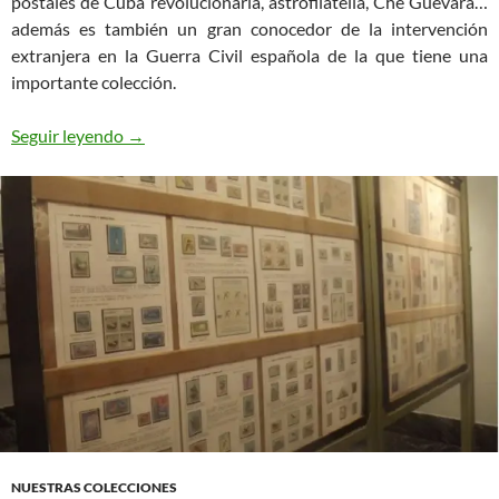
postales de Cuba revolucionaria, astrofilatelia, Che Guevara…
además es también un gran conocedor de la intervención
extranjera en la Guerra Civil española de la que tiene una
importante colección.
Legionarios Italianos: Marcas de Unidades
Seguir leyendo
→
NUESTRAS COLECCIONES