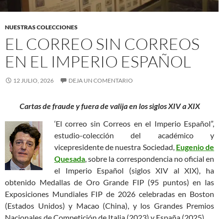
NUESTRAS COLECCIONES
EL CORREO SIN CORREOS
EN EL IMPERIO ESPAÑOL
12 JULIO, 2026
DEJA UN COMENTARIO
Cartas de fraude y fuera de valija en los siglos XIV a XIX
‘El correo sin Correos en el Imperio Español”,
estudio-colección del académico y
vicepresidente de nuestra Sociedad,
Eugenio de
Quesada
, sobre la correspondencia no oficial en
el Imperio Español (siglos XIV al XIX), ha
obtenido Medallas de Oro Grande FIP (95 puntos) en las
Exposiciones Mundiales FIP de 2026 celebradas en Boston
(Estados Unidos) y Macao (China), y los Grandes Premios
Nacionales de Competición de Italia (2023) y España (2025).