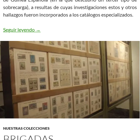
sobrecarga), a resultas de cuyas investigaciones estos y otros
hallazgos fueron incorporados a los catálogos especializados.
Correo marítimo de Cuba con el exterior. Siglo X
Seguir leyendo
→
NUESTRAS COLECCIONES
BRIGADAS