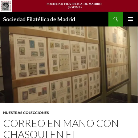
Saltar
al
Buscar
contenido
Sociedad Filatélica de Madrid
MENÚ
PRINCI
NUESTRAS COLECCIONES
CORREO EN MANO CON
CHASQUI EN EL