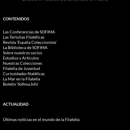
CONTENIDOS
Las Conferencias de SOFIMA
Las Tertulias Filatélicas
Revista 'España Coleccionista'
La Biblioteca de SOFIMA
Sobre nuestros socios
Estudios y Artículos
Nuestras Colecciones
Filatelia de Juventud
Curiosidades filatélicas
La Mar en la Filatelia
Boletin 'Sofima.Info'
ACTUALIDAD
Últimas noticias en el mundo de la Filatelia