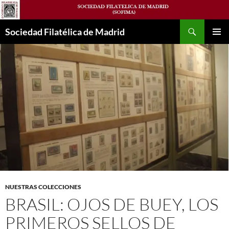
Saltar
al
Buscar
contenido
Sociedad Filatélica de Madrid
MENÚ
PRINCI
NUESTRAS COLECCIONES
BRASIL: OJOS DE BUEY, LOS
PRIMEROS SELLOS DE