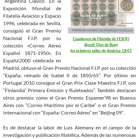
“Argentina Clásico”. En la
Exposición Mundial de
Filatelia Aviación y Espacio
1996, celebrada en Sevilla,
consiguió el Gran Premio
Nacional F.I.P. por su
Cuadernos de Filatelia de FESOFI
Brasil: Ojos de Buey
colección «Correo Aéreo
los primeros sellos de América 1843
Español 1871-1950». En
España’2000 celebrada en
Madrid, obtuvo el Gran Premio Nacional F.I.P por su colección
“España, reinado de Isabel II de 1850/65”. Por último en
Portugal 2010 consigue el Gran Prix Clase Maestra F.I.P. con
“Finlandia” Primera Emisión y Ruleteados”. También destacan
otros premios como el Gran Premio Espamer’98 en Buenos
Aires con “Correo Marítimo por el Caribe” o el Gran Premio
Internacional con “España: Correo Aéreo” en “Beijing 09”.
Es de destacar la labor de Luis Alemany en el campo de la
investigación y publicación filatélica. Además de las numerosas