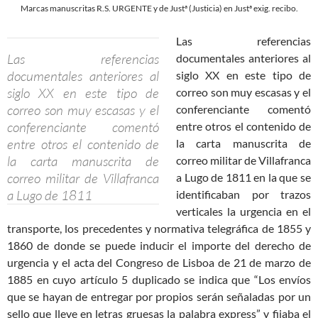
Marcas manuscritas R.S. URGENTE y de Justª (Justicia) en Justª exig. recibo.
Las referencias
Las referencias
documentales anteriores al
documentales anteriores al
siglo XX en este tipo de
siglo XX en este tipo de
correo son muy escasas y el
correo son muy escasas y el
conferenciante comentó
conferenciante comentó
entre otros el contenido de
entre otros el contenido de
la carta manuscrita de
la carta manuscrita de
correo militar de Villafranca
correo militar de Villafranca
a Lugo de 1811 en la que se
a Lugo de 1811
identificaban por trazos
verticales la urgencia en el
transporte, los precedentes y normativa telegráfica de 1855 y
1860 de donde se puede inducir el importe del derecho de
urgencia y el acta del Congreso de Lisboa de 21 de marzo de
1885 en cuyo artículo 5 duplicado se indica que “Los envíos
que se hayan de entregar por propios serán señaladas por un
sello que lleve en letras gruesas la palabra express” y fijaba el