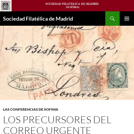
Saltar
al
Buscar
contenido
Sociedad Filatélica de Madrid
MENÚ
PRINCI
LAS CONFERENCIAS DE SOFIMA
LOS PRECURSORES DEL
CORREO URGENTE