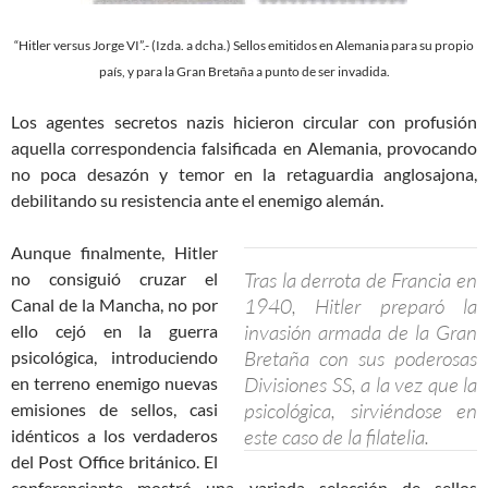
“Hitler versus Jorge VI”.- (Izda. a dcha.) Sellos emitidos en Alemania para su propio
país, y para la Gran Bretaña a punto de ser invadida.
Los agentes secretos nazis hicieron circular con profusión
aquella correspondencia falsificada en Alemania, provocando
no poca desazón y temor en la retaguardia anglosajona,
debilitando su resistencia ante el enemigo alemán.
Aunque finalmente, Hitler
Tras la derrota de Francia en
no consiguió cruzar el
1940, Hitler preparó la
Canal de la Mancha, no por
invasión armada de la Gran
ello cejó en la guerra
Bretaña con sus poderosas
psicológica, introduciendo
Divisiones SS, a la vez que la
en terreno enemigo nuevas
psicológica, sirviéndose en
emisiones de sellos, casi
este caso de la filatelia.
idénticos a los verdaderos
del Post Office británico. El
conferenciante mostró una variada selección de sellos