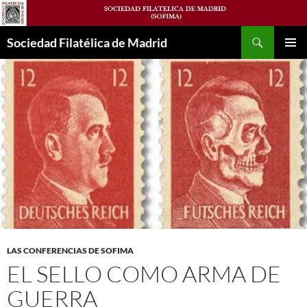
Saltar
al
Buscar
contenido
Sociedad Filatélica de Madrid
MENÚ
PRINCI
LAS CONFERENCIAS DE SOFIMA
EL SELLO COMO ARMA DE
GUERRA