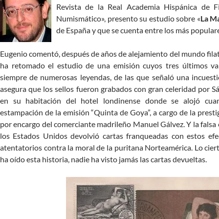
Revista de la Real Academia Hispánica de Fi
Numismático», presento su estudio sobre «
La M
de España y que se cuenta entre los más popular
Eugenio comentó, después de años de alejamiento del mundo filat
ha retomado el estudio de una emisión cuyos tres últimos v
siempre de numerosas leyendas, de las que señaló una incuestio
asegura que los sellos fueron grabados con gran celeridad por S
en su habitación del hotel londinense donde se alojó cua
estampación de la emisión “Quinta de Goya”, a cargo de la pres
por encargo del comerciante madrileño Manuel Gálvez. Y la falsa 
los Estados Unidos devolvió cartas franqueadas con estos efe
atentatorios contra la moral de la puritana Norteamérica. Lo cie
ha oído esta historia, nadie ha visto jamás las cartas devueltas.