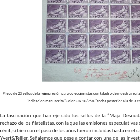
Pliego de 25 sellos de la reimpresión para coleccionistas con taladro de muestra rea
indicación manuscrita “Color OK 10/9/30” fecha posterior a la de la emi
La fascinación que han ejercido los sellos de la “Maja Desnuda
rechazo de los filatelistas, con la que las emisiones especulativas
cénit, si bien con el paso de los años fueron incluidas hasta en e
Yvert&Tellier. Señalemos que pese a contar con una de las inve