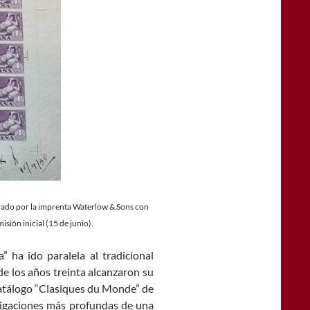
lizado por la imprenta Waterlow & Sons con
sión inicial (15 de junio).
” ha ido paralela al tradicional
 de los años treinta alcanzaron su
l catálogo “Clasiques du Monde” de
stigaciones más profundas de una