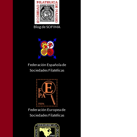
Blog de SOFIMA
Federación Española de
Sociedades Filatélicas
Federación Europea de
Sociedades Filatélicas