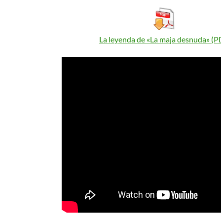
La leyenda de «La maja desnuda» (P