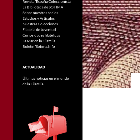
Revista 'España Coleccionista'
La Biblioteca de SOFIMA
Sobre nuestros socios
Estudios y Artículos
Nuestras Colecciones
Filatelia de Juventud
Curiosidades filatélicas
La Mar en la Filatelia
Boletin 'Sofima.Info'
ACTUALIDAD
Últimas noticias en el mundo
de la Filatelia