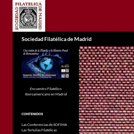
Saltar
al
contenido
Buscar
Sociedad Filatélica de Madrid
Encuentro Filatélico
Iberoamericano en Madrid
CONTENIDOS
Las Conferencias de SOFIMA
Las Tertulias Filatélicas