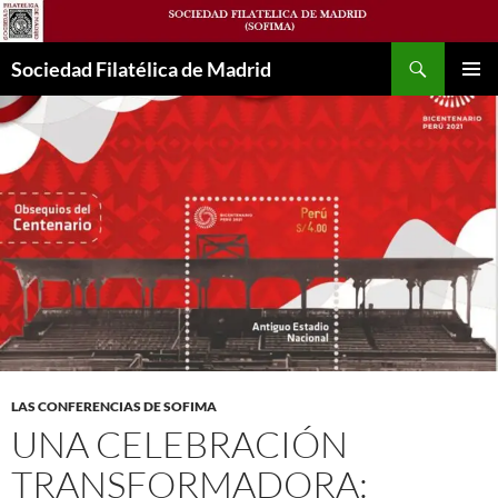
Saltar
al
Buscar
contenido
Sociedad Filatélica de Madrid
MENÚ
PRINCI
LAS CONFERENCIAS DE SOFIMA
UNA CELEBRACIÓN
TRANSFORMADORA: