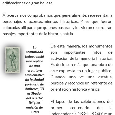
edificaciones de gran belleza.
Al acercarnos comprobamos que, generalmente, representan a
personajes o acontecimientos históricos. Y es que fueron
colocadas allí para que quienes pasaran y los vieran recordaran
pasajes importantes de la historia patria.
De esta manera, los monumentos
La
comunidad
son importantes hitos de
belga regaló
activación de la memoria histórica.
una réplica
Es decir, son más que una obra de
de una
escultura
arte expuesta en un lugar público:
emblemática
Cuando uno ve una estatua,
de la ciudad
percibe y reconoce un referente de
portuaria de
Amberes, “El
orientación histórica y física.
estibador
del puerto”
El lapso de las celebraciones del
Bélgica,
emisión de
primer centenario de la
1948
independencia (1921-1924) fue un