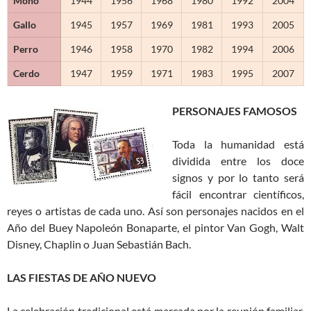
Mono
1944
1956
1968
1980
1992
2004
Gallo
1945
1957
1969
1981
1993
2005
Perro
1946
1958
1970
1982
1994
2006
Cerdo
1947
1959
1971
1983
1995
2007
PERSONAJES FAMOSOS
Toda la humanidad está
dividida entre los doce
signos y por lo tanto será
fácil encontrar científicos,
reyes o artistas de cada uno. Así son personajes nacidos en el
Año del Buey Napoleón Bonaparte, el pintor Van Gogh, Walt
Disney, Chaplin o Juan Sebastián Bach.
LAS FIESTAS DE AÑO NUEVO
La celebración tradicional está marcada por la reunión familiar,