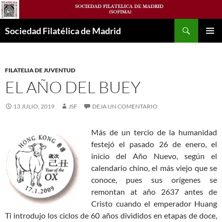
Saltar
al
Buscar
contenido
Sociedad Filatélica de Madrid
MENÚ
PRINCI
FILATELIA DE JUVENTUD
EL AÑO DEL BUEY
13 JULIO, 2019
JSF
DEJA UN COMENTARIO
Más de un tercio de la humanidad
festejó el pasado 26 de enero, el
inicio del Año Nuevo, según el
calendario chino, el más viejo que se
conoce, pues sus orígenes se
remontan at año 2637 antes de
Cristo cuando el emperador Huang
Ti introdujo los ciclos de 60 años divididos en etapas de doce,