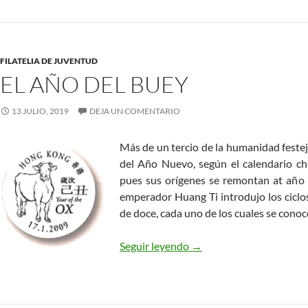
FILATELIA DE JUVENTUD
EL AÑO DEL BUEY
13 JULIO, 2019
DEJA UN COMENTARIO
Más de un tercio de la humanidad festejó
del Año Nuevo, según el calendario chi
pues sus orígenes se remontan at año 
emperador Huang Ti introdujo los ciclo
de doce, cada uno de los cuales se cono
El año del Buey
Seguir leyendo
→