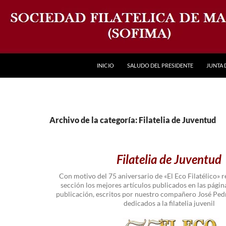
INICIO
SALUDO DEL PRESIDENTE
JUNTA 
Archivo de la categoría: Filatelia de Juventud
Filatelia de Juventud
Con motivo del 75 aniversario de «El Eco Filatélico» 
sección los mejores artículos publicados en las página
publicación, escritos por nuestro compañero José Pe
dedicados a la filatelia juvenil