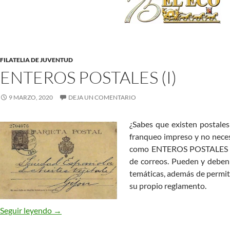
FILATELIA DE JUVENTUD
ENTEROS POSTALES (I)
9 MARZO, 2020
DEJA UN COMENTARIO
¿Sabes que existen postales 
franqueo impreso y no neces
como ENTEROS POSTALES y s
de correos. Pueden y deben 
temáticas, además de permiti
su propio reglamento.
Enteros Postales (I)
Seguir leyendo
→