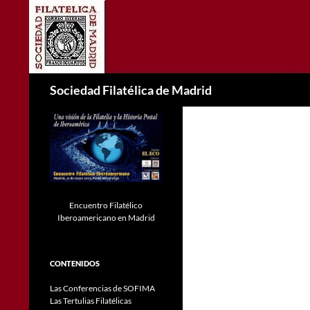
Saltar
al
contenido
Buscar
Sociedad Filatélica de Madrid
Encuentro Filatélico
Iberoamericano en Madrid
CONTENIDOS
Las Conferencias de SOFIMA
Las Tertulias Filatélicas