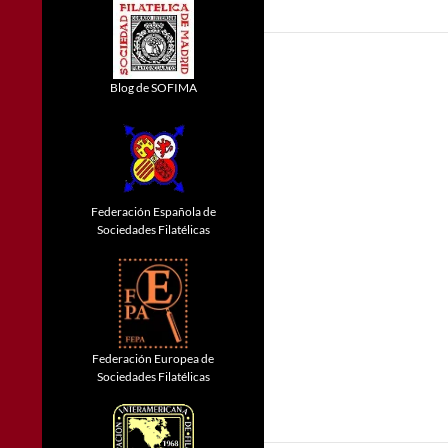
Blog de SOFIMA
Federación Española de
Sociedades Filatélicas
Federación Europea de
Sociedades Filatélicas