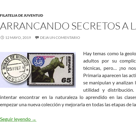
FILATELIA DE JUVENTUD
ARRANCANDO SECRETOS A L
12 MAYO, 2019
DEJA UN COMENTARIO
Hay temas como la geolo
adultos por su complic
técnicas, pero… ¡no no
Primaria aparecen las act
se manipulan y analizan l
utilidad y distribución
intentar encontrar en la naturaleza lo aprendido en las clase
empezar una nueva colección y mejorarla en todas las etapas de la
Arrancando secretos a la Tierra
Seguir leyendo
→