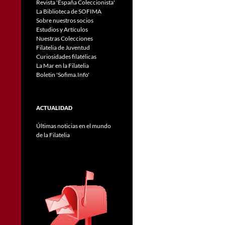
Revista 'España Coleccionista'
La Biblioteca de SOFIMA
Sobre nuestros socios
Estudios y Artículos
Nuestras Colecciones
Filatelia de Juventud
Curiosidades filatélicas
La Mar en la Filatelia
Boletin 'Sofima.Info'
ACTUALIDAD
Últimas noticias en el mundo
de la Filatelia