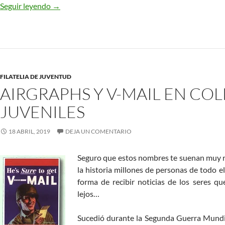
Juegos y Juguetes
Seguir leyendo
→
FILATELIA DE JUVENTUD
AIRGRAPHS Y V-MAIL EN CO
JUVENILES
18 ABRIL, 2019
DEJA UN COMENTARIO
Seguro que estos nombres te suenan muy r
la historia millones de personas de todo e
forma de recibir noticias de los seres 
lejos…
Sucedió durante la Segunda Guerra Mundial