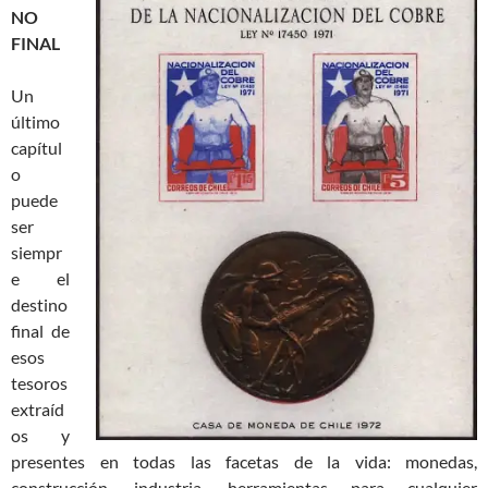
NO
FINAL
Un
último
capítul
o
puede
ser
siempr
e el
destino
final de
esos
tesoros
extraíd
os y
presentes en todas las facetas de la vida: monedas,
construcción, industria, herramientas para cualquier