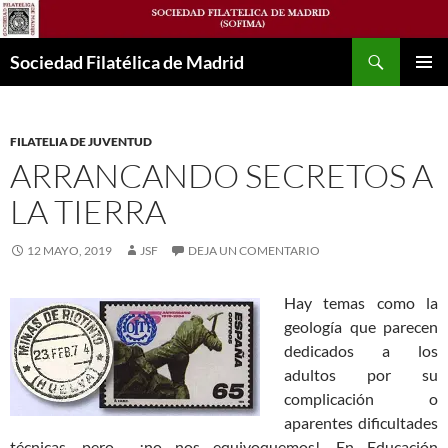
Saltar
al
Buscar
contenido
Sociedad Filatélica de Madrid
MENÚ
PRINCI
FILATELIA DE JUVENTUD
ARRANCANDO SECRETOS A
LA TIERRA
12 MAYO, 2019
JSF
DEJA UN COMENTARIO
Hay temas como la
geología que parecen
dedicados a los
adultos por su
complicación o
aparentes dificultades
técnicas, pero… ¡no nos equivoquemos!. En Educación