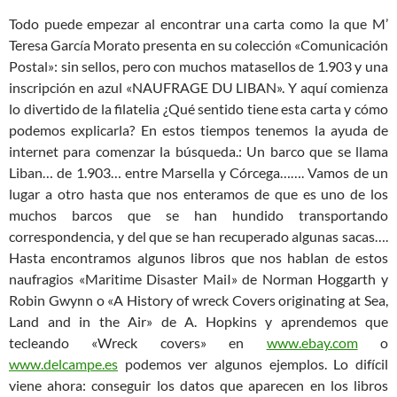
Todo puede empezar al encontrar una carta como la que M’
Teresa García Morato presenta en su colección «Comunicación
Postal»: sin sellos, pero con muchos matasellos de 1.903 y una
inscripción en azul «NAUFRAGE DU LIBAN». Y aquí comienza
lo divertido de la filatelia ¿Qué sentido tiene esta carta y cómo
podemos explicarla? En estos tiempos tenemos la ayuda de
internet para comenzar la búsqueda.: Un barco que se llama
Liban… de 1.903… entre Marsella y Córcega……. Vamos de un
lugar a otro hasta que nos enteramos de que es uno de los
muchos barcos que se han hundido transportando
correspondencia, y del que se han recuperado algunas sacas….
Hasta encontramos algunos libros que nos hablan de estos
naufragios «Maritime Disaster MaiI» de Norman Hoggarth y
Robin Gwynn o «A History of wreck Covers originating at Sea,
Land and in the Air» de A. Hopkins y aprendemos que
tecleando «Wreck covers» en
www.ebay.com
o
www.delcampe.es
podemos ver algunos ejemplos. Lo difícil
viene ahora: conseguir los datos que aparecen en los libros