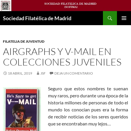
Saltar
al
Buscar
contenido
Sociedad Filatélica de Madrid
MENÚ
PRINCI
FILATELIA DE JUVENTUD
AIRGRAPHS Y V-MAIL EN
COLECCIONES JUVENILES
18 ABRIL, 2019
JSF
DEJA UN COMENTARIO
Seguro que estos nombres te suenan
muy raros, pero durante una época de la
historia millones de personas de todo el
mundo los conocían pues era la forma
de recibir noticias de los seres queridos
que se encontraban muy lejos…