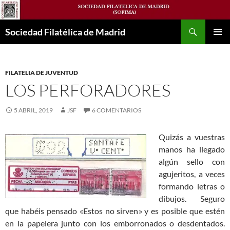
Saltar
al
Buscar
contenido
Sociedad Filatélica de Madrid
MENÚ
PRINCI
FILATELIA DE JUVENTUD
LOS PERFORADORES
5 ABRIL, 2019
JSF
6 COMENTARIOS
Quizás a vuestras
manos ha llegado
algún sello con
agujeritos, a veces
formando letras o
dibujos. Seguro
que habéis pensado «Estos no sirven» y es posible que estén
en la papelera junto con los emborronados o desdentados.