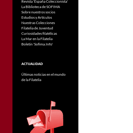
Revista 'España Coleccionista'
La Biblioteca de SOFIMA
Sobre nuestros socios
Estudios y Artículos
Nuestras Colecciones
Filatelia de Juventud
Curiosidades filatélicas
La Mar en la Filatelia
Boletin 'Sofima.Info'
ACTUALIDAD
Últimas noticias en el mundo
de la Filatelia