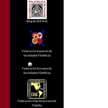
Blog de SOFIMA
Federación Española de
Sociedades Filatélicas
Federación Europea de
Sociedades Filatélicas
Federación InterAmericana de
Filatelia