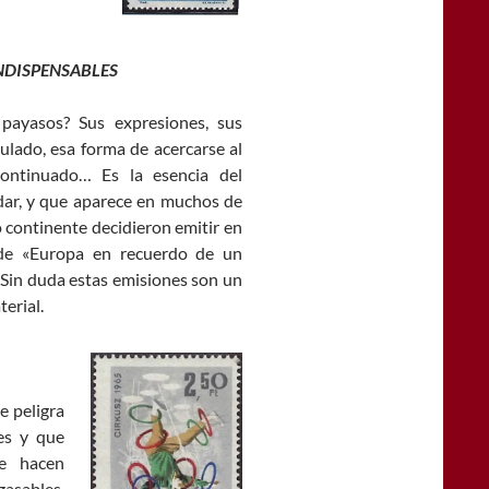
NDISPENSABLES
 payasos? Sus expresiones, sus
imulado, esa forma de acercarse al
continuado… Es la esencia del
dar, y que aparece en muchos de
o continente decidieron emitir en
de «Europa en recuerdo de un
 Sin duda estas emisiones son un
erial.
e peligra
res y que
ue hacen
gasables,