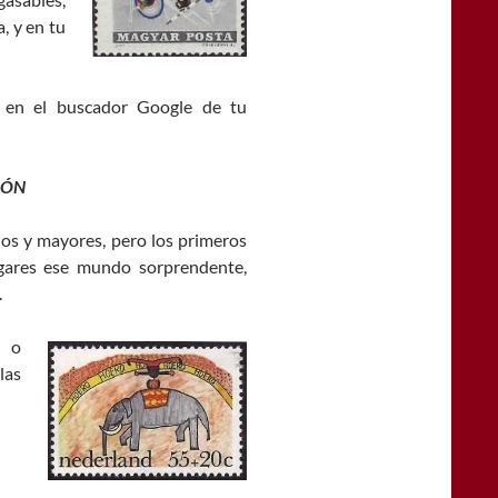
, y en tu
 en el buscador Google de tu
IÓN
ños y mayores, pero los primeros
gares ese mundo sorprendente,
.
a o
las