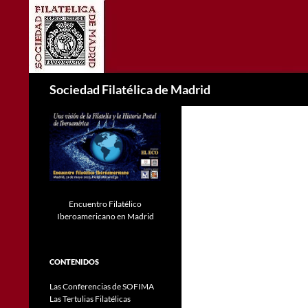
Saltar
al
contenido
Buscar
Sociedad Filatélica de Madrid
Encuentro Filatélico
Iberoamericano en Madrid
CONTENIDOS
Las Conferencias de SOFIMA
Las Tertulias Filatélicas