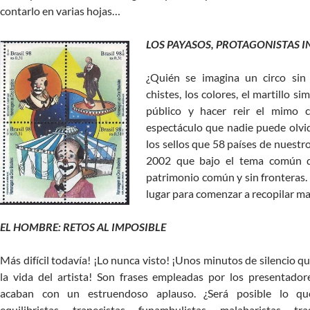
contarlo en varias hojas…
LOS PAYASOS, PROTAGONISTAS I
¿Quién se imagina un circo sin
chistes, los colores, el martillo s
público y hacer reir el mimo 
espectáculo que nadie puede olvi
los sellos que 58 países de nuestr
2002 que bajo el tema común 
patrimonio común y sin fronteras.
lugar para comenzar a recopilar mat
EL HOMBRE: RETOS AL IMPOSIBLE
Más difícil todavía! ¡Lo nunca visto! ¡Unos minutos de silencio qu
la vida del artista! Son frases empleadas por los presentado
acaban con un estruendoso aplauso. ¿Será posible lo q
equilibristas, trapecistas, funambulistas, malabaristas, tra