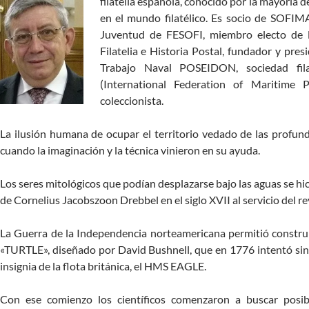
filatelia española, conocido por la mayoría d
en el mundo filatélico. Es socio de SOFIM
Juventud de FESOFI, miembro electo de 
Filatelia e Historia Postal, fundador y pr
Trabajo Naval POSEIDON, sociedad fil
(International Federation of Maritime 
coleccionista.
La ilusión humana de ocupar el territorio vedado de las profun
cuando la imaginación y la técnica vinieron en su ayuda.
Los seres mitológicos que podían desplazarse bajo las aguas se hic
de Cornelius Jacobszoon Drebbel en el siglo XVII al servicio del rey
La Guerra de la Independencia norteamericana permitió construir
«TURTLE», diseñado por David Bushnell, que en 1776 intentó sin
insignia de la flota británica, el HMS EAGLE.
Con ese comienzo los científicos comenzaron a buscar posib