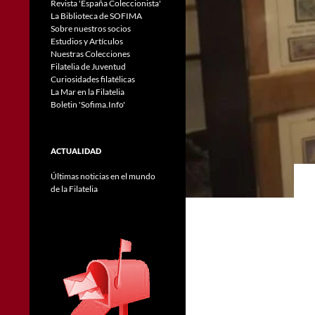
Revista 'España Coleccionista'
La Biblioteca de SOFIMA
Sobre nuestros socios
Estudios y Artículos
Nuestras Colecciones
Filatelia de Juventud
Curiosidades filatélicas
La Mar en la Filatelia
Boletin 'Sofima.Info'
ACTUALIDAD
Últimas noticias en el mundo
de la Filatelia