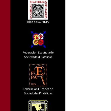
Blog de SOFIMA
Federación Española de
Sociedades Filatélicas
Federación Europea de
Sociedades Filatélicas