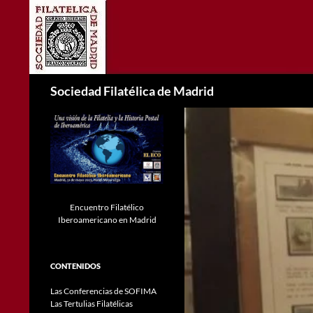
Saltar
al
contenido
Buscar
Sociedad Filatélica de Madrid
Encuentro Filatélico
Iberoamericano en Madrid
CONTENIDOS
Las Conferencias de SOFIMA
Las Tertulias Filatélicas