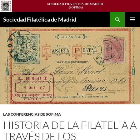
Saltar
al
Buscar
contenido
Sociedad Filatélica de Madrid
MENÚ
PRINCI
LAS CONFERENCIAS DE SOFIMA
HISTORIA DE LA FILATELIA A
TRAVÉS DE LOS