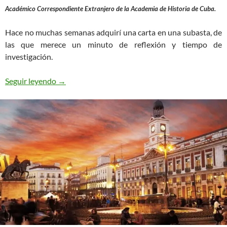
Académico Correspondiente Extranjero de la Academia de Historia de Cuba.
Hace no muchas semanas adquirí una carta en una subasta, de
las que merece un minuto de reflexión y tiempo de
investigación.
Las Primeras Censuras en San Fernando en Carta
Seguir leyendo
→