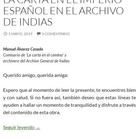
ESPAÑOL EN EL ARCHIVO
DE INDIAS
1 MAYO, 2019
1 COMENTARIO
Manuel Álvarez Casado
Comisario de ‘La carta en el camino’ y
archivero del Archivo General de Indias
Querido amigo, querida amiga:
Espero que al momento de leer la presente, te encuentres bien
y con salud. Si no fuera así, también deseo que estas líneas te
ayuden a hallar un momento de tranquilidad y disfrute a través
del contenido de esta obra.
La carta en el Imperio Español en el Archivo de In
Seguir leyendo
→