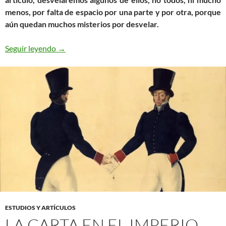
menos, por falta de espacio por una parte y por otra, porque
aún quedan muchos misterios por desvelar.
El Correo, la Puerta del Sol y sus aledaños
Seguir leyendo
→
ESTUDIOS Y ARTÍCULOS
LA CARTA EN EL IMPERIO