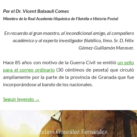
Por el Dr. Vicent Baixauli Comes
Miembro de la Real Academia Hispánica de Filatelia e Historia Postal
En recuerdo al gran maestro, al incondicional amigo, al compañero
académico y al experto investigador filatélico, Ilmo. Sr. D. Félix
Gómez-Guillamón Maraver.
Hace 85 años con motivo de la Guerra Civil se emitió
un sello
para el correo ordinario
(30 céntimos de peseta) que circuló
ampliamente por la parte de la provincia de Granada que fue
incorporándose al bando de los nacionales.
La estafeta de Íllora y el sello de Granada
Seguir leyendo
→