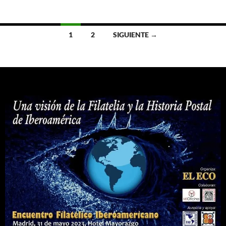
Ir
1
2
SIGUIENTE →
a
las
entradas