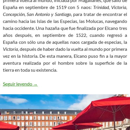
primera vuelta al mundo, iniciada por Magallanes, que salió de
España en septiembre de 1519 con 5 naos:
Trinidad, Victoria,
Concepción, San Antonio y Santiago
, para tratar de encontrar el
camino hacia las Islas de las Especias, las Molucas, navegando
hacia occidente. Una hazaña que fue finalizada por Elcano tres
años después, en septiembre de 1522, cuando regresó a
España con sólo una de aquellas naos cargada de especias, la
Victoria
, después de haber dado la vuelta al mundo por primera
vez en la historia. De esta manera, Elcano puso fin a la mayor
aventura realizada por el hombre sobre la superficie de la
tierra en toda su existencia.
Vida en una nao del siglo XVI
Seguir leyendo
→