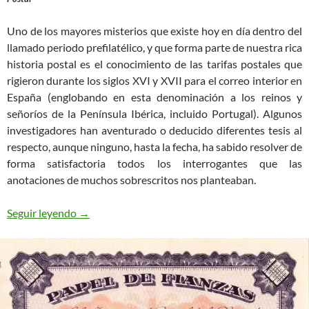
Uno de los mayores misterios que existe hoy en día dentro del
llamado periodo prefilatélico, y que forma parte de nuestra rica
historia postal es el conocimiento de las tarifas postales que
rigieron durante los siglos XVI y XVII para el correo interior en
España (englobando en esta denominación a los reinos y
señoríos de la Península Ibérica, incluido Portugal). Algunos
investigadores han aventurado o deducido diferentes tesis al
respecto, aunque ninguno, hasta la fecha, ha sabido resolver de
forma satisfactoria todos los interrogantes que las
anotaciones de muchos sobrescritos nos planteaban.
La primera tarifa postal de España (Siglos XVI y X
Seguir leyendo
→