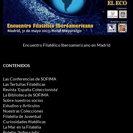
Encuentro Filatélico Iberoamericano en Madrid
CONTENIDOS
Las Conferencias de SOFIMA
Las Tertulias Filatélicas
Revista 'España Coleccionista'
La Biblioteca de SOFIMA
Sobre nuestros socios
Estudios y Artículos
Nuestras Colecciones
Filatelia de Juventud
Curiosidades filatélicas
La Mar en la Filatelia
Boletin 'Sofima.Info'