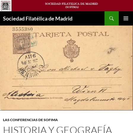
Saltar
al
Buscar
contenido
Sociedad Filatélica de Madrid
MENÚ
PRINCI
LAS CONFERENCIAS DE SOFIMA
HISTORIA Y GEOGRAFÍA