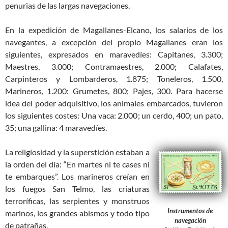
penurias de las largas navegaciones.
En la expedición de Magallanes-Elcano, los salarios de los
navegantes, a excepción del propio Magallanes eran los
siguientes, expresados en maravedíes: Capitanes, 3.300;
Maestres, 3.000; Contramaestres, 2.000; Calafates,
Carpinteros y Lombarderos, 1.875; Toneleros, 1.500,
Marineros, 1.200: Grumetes, 800; Pajes, 300. Para hacerse
idea del poder adquisitivo, los animales embarcados, tuvieron
los siguientes costes: Una vaca: 2.000; un cerdo, 400; un pato,
35; una gallina: 4 maravedíes.
La religiosidad y la superstición estaban a
la orden del día: “En martes ni te cases ni
te embarques”. Los marineros creían en
los fuegos San Telmo, las criaturas
terroríficas, las serpientes y monstruos
Instrumentos de
marinos, los grandes abismos y todo tipo
navegación
de patrañas.