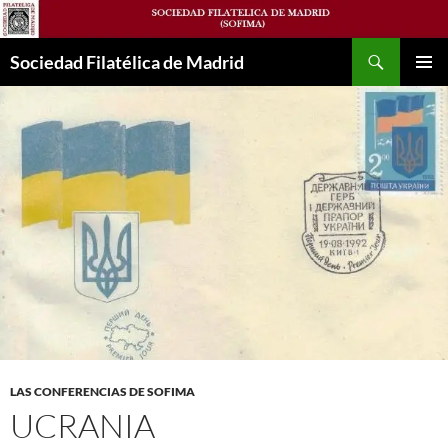
Saltar
al
Buscar
contenido
Sociedad Filatélica de Madrid
MENÚ
PRINCI
LAS CONFERENCIAS DE SOFIMA
UCRANIA