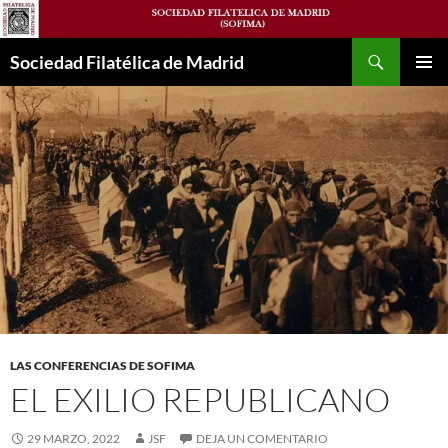
Saltar
al
Buscar
contenido
Sociedad Filatélica de Madrid
MENÚ
PRINCI
LAS CONFERENCIAS DE SOFIMA
EL EXILIO REPUBLICANO
29 MARZO, 2022
JSF
DEJA UN COMENTARIO