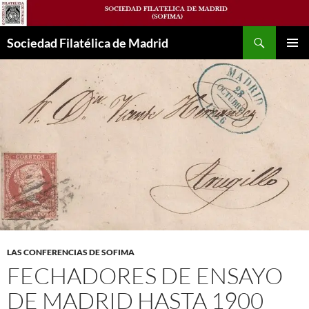
Saltar
al
Buscar
contenido
Sociedad Filatélica de Madrid
MENÚ
PRINCI
LAS CONFERENCIAS DE SOFIMA
FECHADORES DE ENSAYO
DE MADRID HASTA 1900