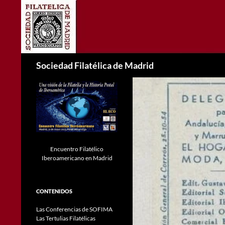
Saltar
al
contenido
Buscar
Sociedad Filatélica de Madrid
Encuentro Filatélico
Iberoamericano en Madrid
CONTENIDOS
Las Conferencias de SOFIMA
Las Tertulias Filatélicas