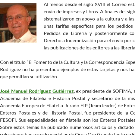
Al menos desde el siglo XVIII el Correo esta
envío de impresos y libros. A finales del sigl
sistematizaron en apoyo a la cultura y a las 
unas tarifas específicas para los pedidos
Pedidos de Librería y posteriormente con
Derecho a Indemnización para el envío por c
las publicaciones de los editores a las librería
Con el título “El Fomento de la Cultura y la Correspondencia Espe
Rodríguez no ha presentado ejemplos de estas tarjetas y nos ha
que permitían su utilización.
José Manuel Rodríguez Gutiérrez
, ex presidente de SOFIMA, 
Academia de Filatelia e Historia Postal y secretario de la m
Academia Europea de Filatelia. Jurado FIP (Team leader) de Enter
Enteros Postales y de Historia Postal, fue presidente de la 
FESOFI. Sus especialidades en filatelia son los Enteros Postales
Sobre estos temas ha publicado numerosos artículos y dictado
colecciones han ganado medallas de Oro y Oro Grande tanto en E