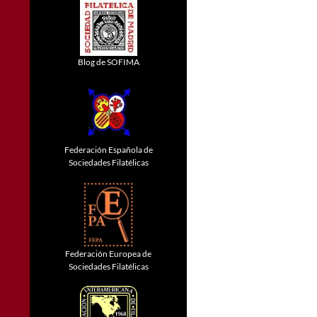
Blog de SOFIMA
Federación Española de
Sociedades Filatélicas
Federación Europea de
Sociedades Filatélicas