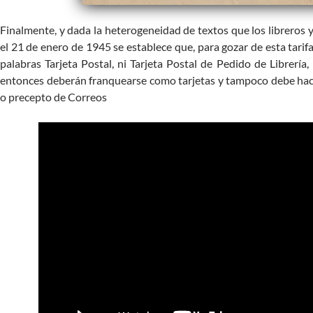
Finalmente, y dada la heterogeneidad de textos que los libreros 
el 21 de enero de 1945 se establece que, para gozar de esta tarif
palabras Tarjeta Postal, ni Tarjeta Postal de Pedido de Librería,
entonces deberán franquearse como tarjetas y tampoco debe hace
o precepto de Correos