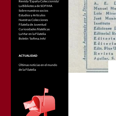
Revista 'España Coleccionista'
La Biblioteca de SOFIMA
Sobre nuestros socios
Estudios y Artículos
Nuestras Colecciones
Filatelia de Juventud
Curiosidades filatélicas
La Mar en la Filatelia
Boletin 'Sofima.Info'
ACTUALIDAD
Últimas noticias en el mundo
de la Filatelia