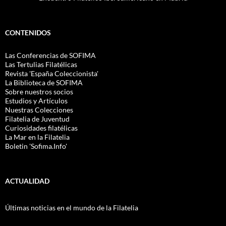
CONTENIDOS
Las Conferencias de SOFIMA
Las Tertulias Filatélicas
Revista 'España Coleccionista'
La Biblioteca de SOFIMA
Sobre nuestros socios
Estudios y Artículos
Nuestras Colecciones
Filatelia de Juventud
Curiosidades filatélicas
La Mar en la Filatelia
Boletin 'Sofima.Info'
ACTUALIDAD
Últimas noticias en el mundo de la Filatelia