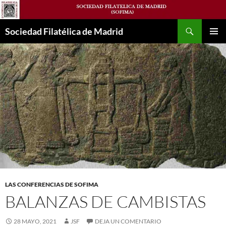
Saltar
al
Buscar
contenido
Sociedad Filatélica de Madrid
MENÚ
PRINCI
LAS CONFERENCIAS DE SOFIMA
BALANZAS DE CAMBISTAS
28 MAYO, 2021
JSF
DEJA UN COMENTARIO