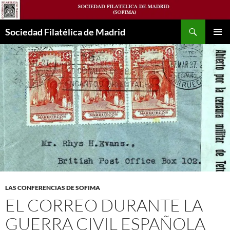
Saltar
al
Buscar
contenido
Sociedad Filatélica de Madrid
MENÚ
PRINCI
LAS CONFERENCIAS DE SOFIMA
EL CORREO DURANTE LA
GUERRA CIVIL ESPAÑOLA