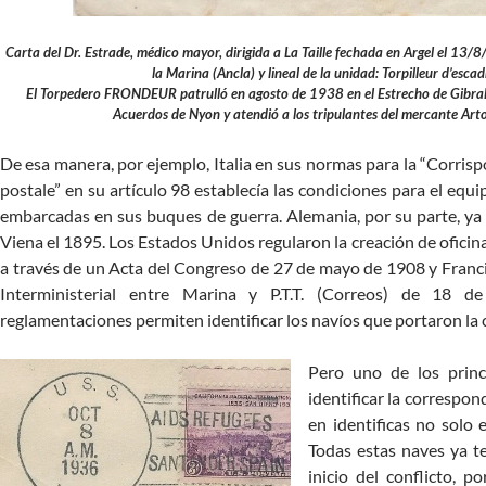
Carta del Dr. Estrade, médico mayor, dirigida a La Taille fechada en Argel el 13/
la Marina (Ancla) y lineal de la unidad: Torpilleur d’es
El Torpedero FRONDEUR patrulló en agosto de 1938 en el Estrecho de Gibralt
Acuerdos de Nyon y atendió a los tripulantes del mercante Arto
De esa manera, por ejemplo, Italia en sus normas para la “Corrispon
postale” en su artículo 98 establecía las condiciones para el equi
embarcadas en sus buques de guerra. Alemania, por su parte, ya
Viena el 1895. Los Estados Unidos regularon la creación de oficin
a través de un Acta del Congreso de 27 de mayo de 1908 y Franci
Interministerial entre Marina y P.T.T. (Correos) de 18 d
reglamentaciones permiten identificar los navíos que portaron la
Pero uno de los princ
identificar la correspon
en identificas no solo 
Todas estas naves ya t
inicio del conflicto, p