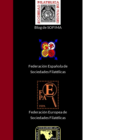
Blog de SOFIMA
Federación Española de
Sociedades Filatélicas
Federación Europea de
Sociedades Filatélicas