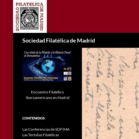
Saltar
al
contenido
Buscar
Sociedad Filatélica de Madrid
Encuentro Filatélico
Iberoamericano en Madrid
CONTENIDOS
Las Conferencias de SOFIMA
Las Tertulias Filatélicas