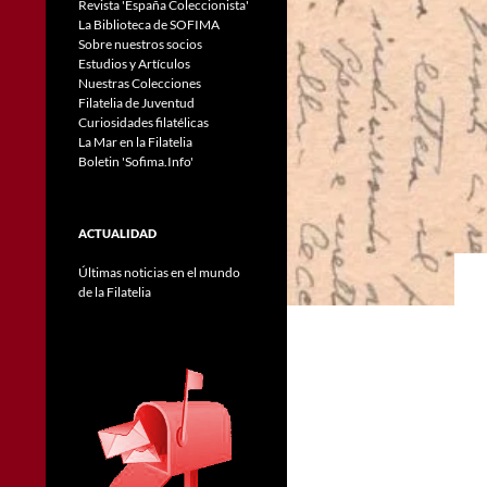
Revista 'España Coleccionista'
La Biblioteca de SOFIMA
Sobre nuestros socios
Estudios y Artículos
Nuestras Colecciones
Filatelia de Juventud
Curiosidades filatélicas
La Mar en la Filatelia
Boletin 'Sofima.Info'
ACTUALIDAD
Últimas noticias en el mundo
de la Filatelia