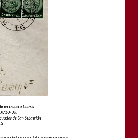
a en crucero Leipzig
 10/10/36.
acuados de San Sebastián
ía
s postales y ha ido desgranando