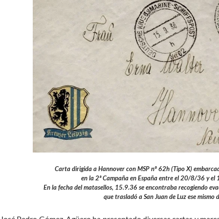
Carta dirigida a Hannover con MSP nº 62h (Tipo X) embarcad
en la 2ª Campaña en España entre el 20/8/36 y el
En la fecha del matasellos, 15.9.36 se encontraba recogiendo ev
que trasladó a San Juan de Luz ese mismo d
José Pedro Gómez-Agüero ha presentado diversas cartas y marca