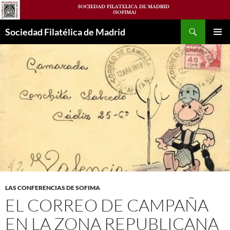
Saltar
al
Buscar
contenido
Sociedad Filatélica de Madrid
MENÚ
PRINCI
LAS CONFERENCIAS DE SOFIMA
EL CORREO DE CAMPAÑA
EN LA ZONA REPUBLICANA