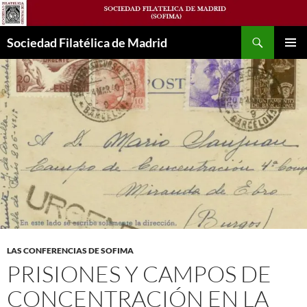
Saltar
al
Buscar
contenido
Sociedad Filatélica de Madrid
MENÚ
PRINCI
LAS CONFERENCIAS DE SOFIMA
PRISIONES Y CAMPOS DE
CONCENTRACIÓN EN LA