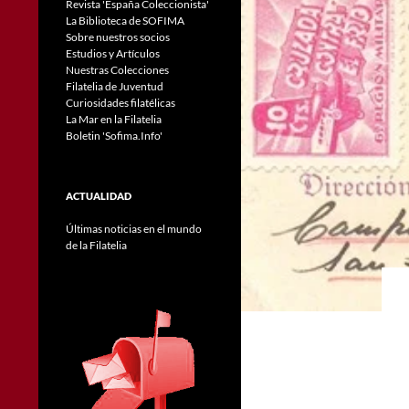
Revista 'España Coleccionista'
La Biblioteca de SOFIMA
Sobre nuestros socios
Estudios y Artículos
Nuestras Colecciones
Filatelia de Juventud
Curiosidades filatélicas
La Mar en la Filatelia
Boletin 'Sofima.Info'
ACTUALIDAD
Últimas noticias en el mundo
de la Filatelia