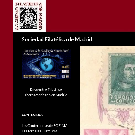
Saltar
al
contenido
Buscar
Sociedad Filatélica de Madrid
Encuentro Filatélico
Iberoamericano en Madrid
CONTENIDOS
Las Conferencias de SOFIMA
Las Tertulias Filatélicas