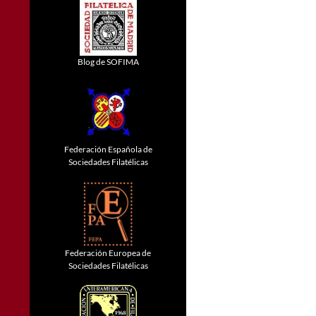
Blog de SOFIMA
Federación Española de
Sociedades Filatélicas
Federación Europea de
Sociedades Filatélicas