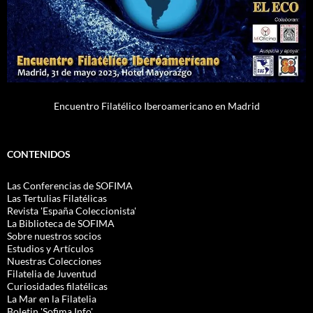
Encuentro Filatélico Iberoamericano en Madrid
CONTENIDOS
Las Conferencias de SOFIMA
Las Tertulias Filatélicas
Revista 'España Coleccionista'
La Biblioteca de SOFIMA
Sobre nuestros socios
Estudios y Artículos
Nuestras Colecciones
Filatelia de Juventud
Curiosidades filatélicas
La Mar en la Filatelia
Boletin 'Sofima.Info'