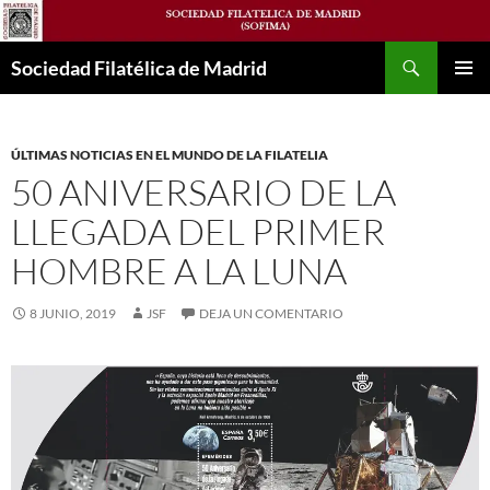
Saltar
al
Buscar
contenido
Sociedad Filatélica de Madrid
MENÚ
PRINCI
ÚLTIMAS NOTICIAS EN EL MUNDO DE LA FILATELIA
50 ANIVERSARIO DE LA
LLEGADA DEL PRIMER
HOMBRE A LA LUNA
8 JUNIO, 2019
JSF
DEJA UN COMENTARIO