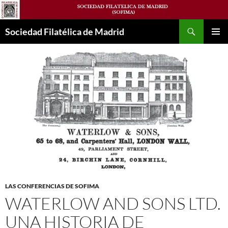
Saltar
al
Buscar
contenido
Sociedad Filatélica de Madrid
MENÚ
PRINCI
LAS CONFERENCIAS DE SOFIMA
WATERLOW AND SONS LTD.
UNA HISTORIA DE