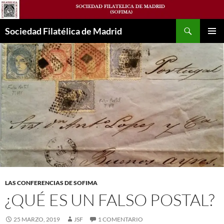
Saltar
al
Buscar
contenido
Sociedad Filatélica de Madrid
MENÚ
PRINCI
LAS CONFERENCIAS DE SOFIMA
¿QUÉ ES UN FALSO POSTAL?
25 MARZO, 2019
JSF
1 COMENTARIO