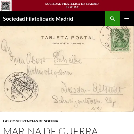
Saltar
al
Buscar
contenido
Sociedad Filatélica de Madrid
MENÚ
PRINCI
LAS CONFERENCIAS DE SOFIMA
MARINA DE GUERRA