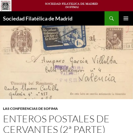
Saltar
al
Buscar
contenido
Sociedad Filatélica de Madrid
MENÚ
PRINCI
LAS CONFERENCIAS DE SOFIMA
ENTEROS POSTALES DE
CERVANTES (2ª PARTE)