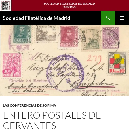
Saltar
al
Buscar
contenido
Sociedad Filatélica de Madrid
MENÚ
PRINCI
LAS CONFERENCIAS DE SOFIMA
ENTERO POSTALES DE
CERVANTES