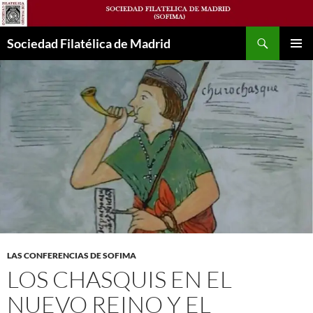
Saltar
al
Buscar
contenido
Sociedad Filatélica de Madrid
MENÚ
PRINCI
LAS CONFERENCIAS DE SOFIMA
LOS CHASQUIS EN EL
NUEVO REINO Y EL