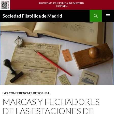
Saltar
al
Buscar
contenido
Sociedad Filatélica de Madrid
MENÚ
PRINCI
LAS CONFERENCIAS DE SOFIMA
MARCAS Y FECHADORES
DE LAS ESTACIONES DE