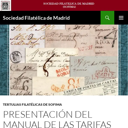
Saltar
al
Buscar
contenido
Sociedad Filatélica de Madrid
MENÚ
PRINCI
TERTULIAS FILATÉLICAS DE SOFIMA
PRESENTACIÓN DEL
MANUAL DE LAS TARIFAS