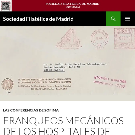
Saltar
al
Buscar
contenido
Sociedad Filatélica de Madrid
MENÚ
PRINCI
LAS CONFERENCIAS DE SOFIMA
FRANQUEOS MECÁNICOS
DE LOS HOSPITALES DE